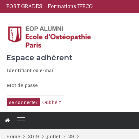
POST GRADES :
Formations IFFCO
Initiation langage des signes pour ostéopathes
OPYA Programme de formations périnatales
CFPCO
Espace adhérent
Identifiant ou e-mail
Mot de passe
Oublié ?
Home
2019
juillet
29