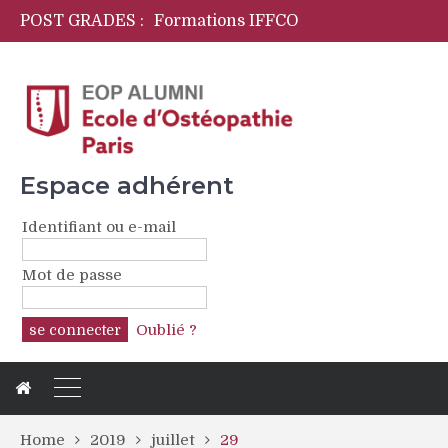
POST GRADES :
Formations IFFCO
Initiation langage des signes pour ostéopathes
OPYA Programme de formations périnatales
CFPCO
Espace adhérent
Identifiant ou e-mail
Mot de passe
Oublié ?
Home
2019
juillet
29