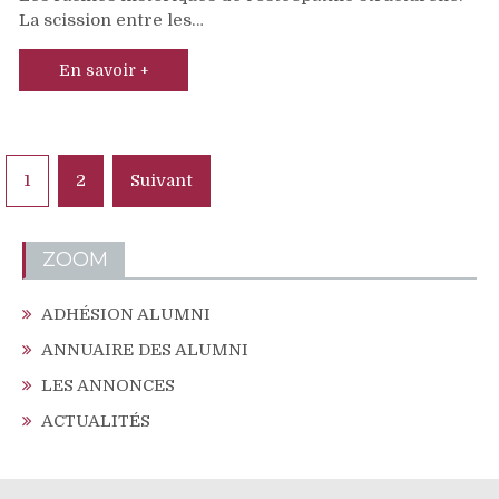
La scission entre les…
En savoir +
Pagination
1
2
Suivant
des
publications
ZOOM
ADHÉSION ALUMNI
ANNUAIRE DES ALUMNI
LES ANNONCES
ACTUALITÉS