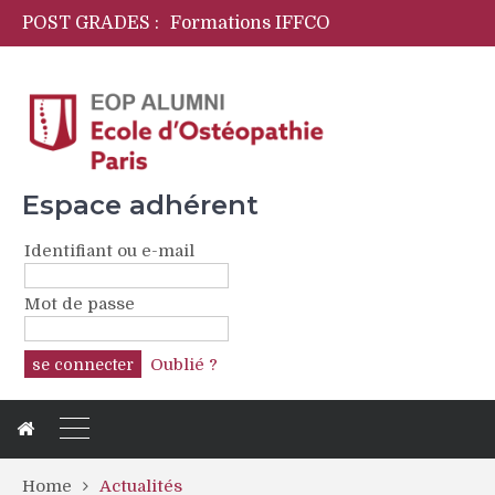
POST GRADES :
Formations IFFCO
Initiation langage des signes pour ostéopathes
OPYA Programme de formations périnatales
CFPCO
Espace adhérent
Identifiant ou e-mail
Mot de passe
Oublié ?
Home
Actualités