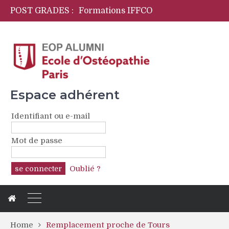
POST GRADES :
Formations IFFCO
Initiation langage des signes pour ostéopathes
OPYA Programme de formations périnatales
CFPCO
Espace adhérent
Identifiant ou e-mail
Mot de passe
Oublié ?
Home
Remplacement proche de Tours