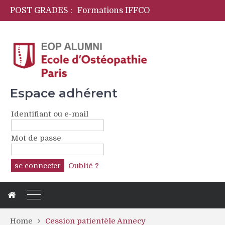
POST GRADES :
Formations IFFCO
Initiation langage des signes pour ostéopathes
OPYA Programme de formations périnatales
CFPCO
Espace adhérent
Identifiant ou e-mail
Mot de passe
Oublié ?
Home
Cession patientèle Annecy