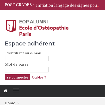
POST GRADES :
Initiation langage des signes pour ostéopathes
OPYA Programme de formations périnatales
CFPCO
Espace adhérent
Identifiant ou e-mail
Mot de passe
Oublié ?
Home